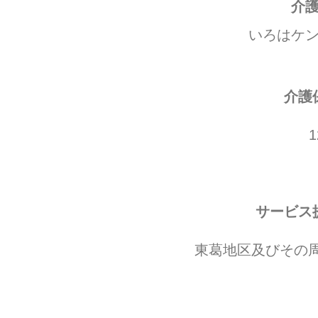
介
いろはケ
介護
1
​​サービ
東葛地区及びその周辺