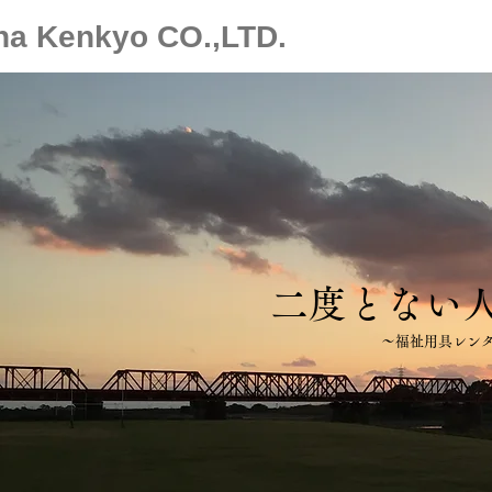
ha Kenkyo CO.,LTD.
二度とない
～福祉用具レン